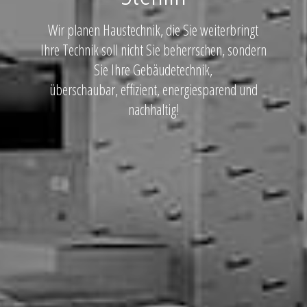
Wir planen Haustechnik, die Sie weiterbringt
Ihre Technik soll nicht Sie beherrschen, sondern
Sie Ihre Gebäudetechnik,
überschaubar, effizient, energiesparend und
nachhaltig!