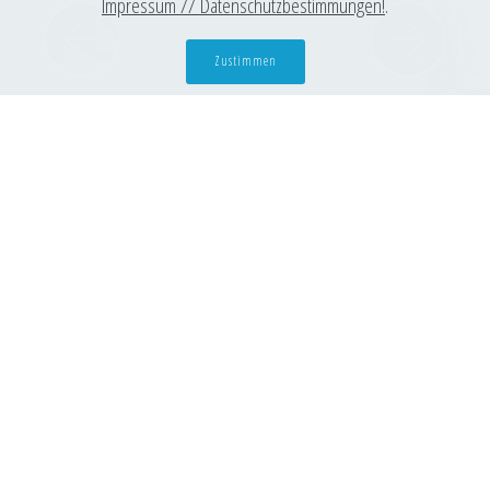
Impressum // Datenschutzbestimmungen!
.
Previous
Next
Zustimmen
Wir sind ein Planungsbüro für die Entwicklung von
Projekten der technischen Gebäudeausrüstung und
sind auf diesem Gebiet seit Anfang 2006 tätig. Vom
Kommunalbau bis zum Wohnungsbau, Gewerbe-,
Sport- und Sonderbau bearbeiten wir die
verschiedensten Projekte.
Wir planen dabei immer nach den neuesten
Erkenntnissen und gehen innovative Wege, um die
neueste Technik nach ökonomischen und