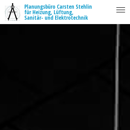
Planungsbüro Carsten Stehlin
für Heizung, Lüftung,
Sanitär- und Elektrotechnik